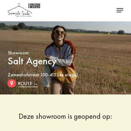
Skip
Menu
to
Close
main
Menu
content
Showroom:
Salt Agency
Zamenhofstraat 150-415 (4e etage)
ROUTE →
Deze showroom is geopend op: