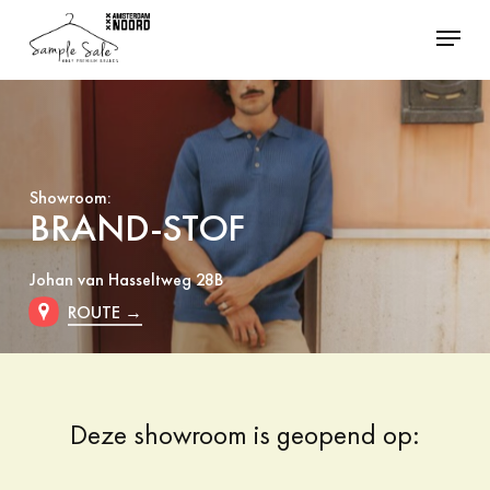
Skip
Menu
to
Close
main
Menu
content
Showroom:
BRAND-STOF
Johan van Hasseltweg 28B
ROUTE →
Deze showroom is geopend op: