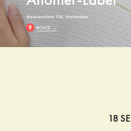
Meeuwenlaan 106, Amsterdam
ROUTE →
18 S