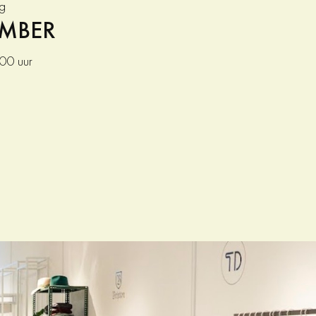
g
EMBER
:00 uur